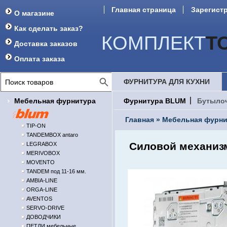
Главная страница
Зарегист
О магазине
Форум
Как сделать заказ?
КОМПЛЕКТ
Т
Доставка заказов
Оплата заказа
ФУРНИТУРА ДЛЯ КУХНИ
Мебельная фурнитура
Фурнитура BLUM
Бутыло
Главная
»
Мебельная фурни
TIP-ON
TANDEMBOX antaro
Силовой механизм
LEGRABOX
MERIVOBOX
MOVENTO
TANDEM под 11-16 мм.
AMBIA-LINE
ORGA-LINE
AVENTOS
SERVO-DRIVE
ДОВОДЧИКИ
ПЕТЛИ мебельные