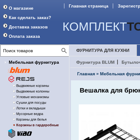
Главная страница
Зарегист
О магазине
Форум
Как сделать заказ?
КОМПЛЕКТ
Т
Доставка заказов
Оплата заказа
ФУРНИТУРА ДЛЯ КУХНИ
Мебельная фурнитура
Фурнитура BLUM
Бутыло
Главная
»
Мебельная фурни
Выдвижные корзины
Вешалка для брюк
Выдвижные колонны
Угловые механизмы
Сушки для посуды
Лотки и вкладыши
Мусорные ведра
Корзины для белья
Корзины в гардеробные