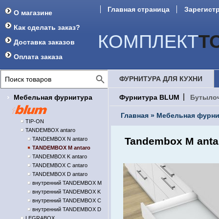
Главная страница
Зарегист
О магазине
Как сделать заказ?
КОМПЛЕКТ
Т
Доставка заказов
Оплата заказа
ФУРНИТУРА ДЛЯ КУХНИ
Мебельная фурнитура
Фурнитура BLUM
Бутыло
Главная
»
Мебельная фурни
TIP-ON
TANDEMBOX antaro
Tandembox M anta
TANDEMBOX N antaro
TANDEMBOX M antaro
TANDEMBOX K antaro
TANDEMBOX C antaro
TANDEMBOX D antaro
внутренний TANDEMBOX M
внутренний TANDEMBOX K
внутренний TANDEMBOX C
внутренний TANDEMBOX D
LEGRABOX