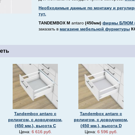
Необходимые данные по монтажу и регулир
тут.
TANDEMBOX М
antaro
(450мм)
фирмы БЛЮМ 
заказать в
магазине мебельной фурнитуры
К
еть
Tandembox antaro с
Tandembox antaro с
релингом, c доводчиком,
релингом, c доводчиком,
(450 мм.), высота С
(450 мм.), высота D
Цена:
6 616 руб.
Цена:
6 596 руб.