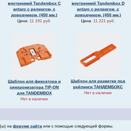
внутренний Tandembox C
внутренний Tandembox D
antaro с релингом, с
antaro с релингом, с
доводчиком, (450 мм.)
доводчиком, (450 мм.)
Цена:
11 191 руб.
Цена:
11 221 руб.
Шаблон для разметки под
Шаблон для фиксатора и
рейлинги ТАНДЕМБОКС
синхронизатора TIP-ON
Нет в наличии
для TANDEMBOX
Нет в наличии
(ы) на
форуме сайта
или с помощью следующей формы.