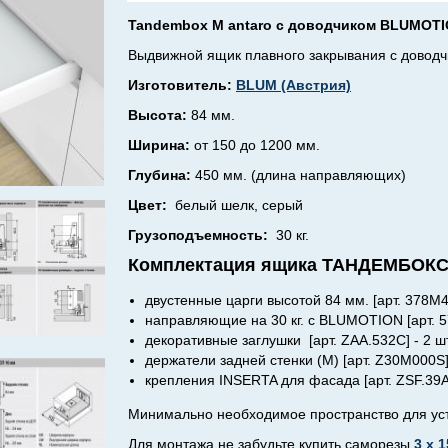
Tandembox M antaro c доводчиком BLUMOTIO
Выдвижной ящик плавного закрывания с дово
Изготовитель:
BLUM (Австрия)
Высота:
84 мм.
Ширина:
от 150 до 1200 мм.
Глубина:
450 мм. (длина направляющих)
Цвет:
белый шелк, серый
Грузоподъемность:
30 кг.
Комплектация ящика ТАНДЕМБОКС M
двустенные царги высотой 84 мм. [арт.
378M4
направляющие на 30 кг. с BLUMOTION
[арт. 
декоративные заглушки [арт. ZAA.
532C
] - 2 ш
держатели задней стенки (M) [арт. Z30M000S] 
крепления INSERTA для фасада [арт. ZSF.39A2
Минимально необходимое пространство для уста
Для монтажа
не забудьте купить
саморезы
3 х 1