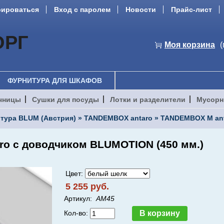
рироваться
Вход с паролем
Новости
Прайс-лист
ОРГ
Моя корзина
(
ФУРНИТУРА ДЛЯ ШКАФОВ
чницы
Сушки для посуды
Лотки и разделители
Мусорн
тура BLUM (Австрия)
»
TANDEMBOX antaro
»
TANDEMBOX M an
ro c доводчиком BLUMOTION (450 мм.)
Цвет:
5 255 руб.
Артикул:
AM45
Кол-во: