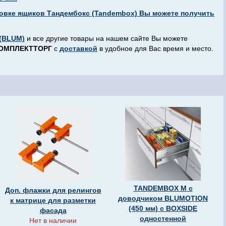
овке ящиков Тандембокс (Tandembox) Вы можете получить
(BLUM)
и все другие товары на нашем сайте Вы можете
ОМПЛЕКТТОРГ
с
доставкой
в удобное для Вас время и место.
TANDEMBOX M с
Доп. флажки для релингов
доводчиком BLUMOTION
к матрице для разметки
(450 мм) с BOXSIDE
фасада
одностенной
Нет в наличии