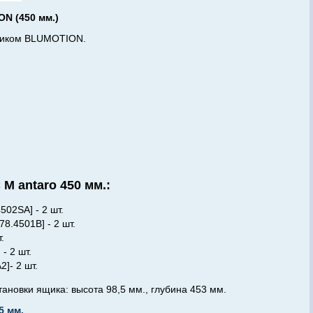
N (450 мм.)
дчиком BLUMOTION.
 antaro 450 мм.:
502SA
] - 2 шт.
578.4501B]
- 2 шт.
т.
- 2 шт.
]- 2 шт.
новки ящика: высота 98,5 мм., глубина 453 мм.
5 мм.