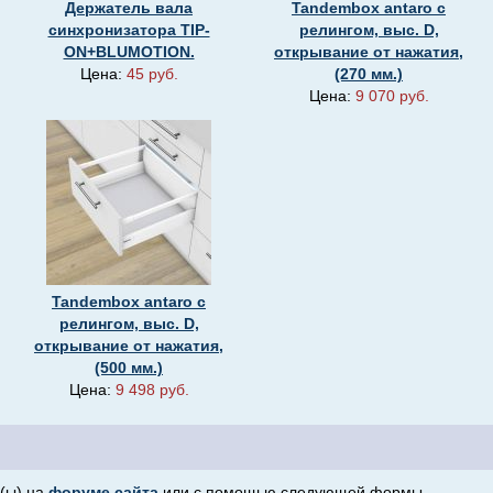
Держатель вала
Tandembox antaro с
синхронизатора TIP-
релингом, выс. D,
ON+BLUMOTION.
открывание от нажатия,
Цена:
45 руб.
(270 мм.)
Цена:
9 070 руб.
Tandembox antaro с
релингом, выс. D,
открывание от нажатия,
(500 мм.)
Цена:
9 498 руб.
(ы) на
форуме сайта
или с помощью следующей формы.