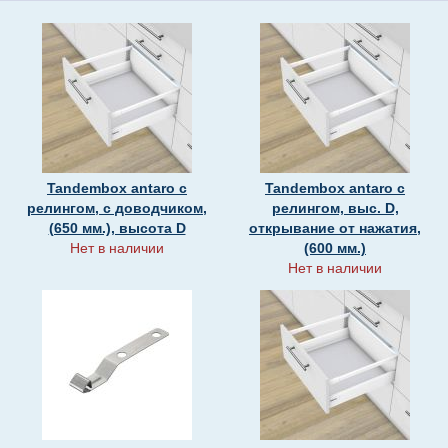
Tandembox antaro с
Tandembox antaro с
релингом, c доводчиком,
релингом, выс. D,
(650 мм.), высота D
открывание от нажатия,
Нет в наличии
(600 мм.)
Нет в наличии