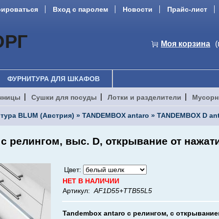
рироваться
Вход с паролем
Новости
Прайс-лист
ОРГ
Моя корзина
(
ФУРНИТУРА ДЛЯ ШКАФОВ
чницы
Сушки для посуды
Лотки и разделители
Мусорн
тура BLUM (Австрия)
»
TANDEMBOX antaro
»
TANDEMBOX D ant
с релингом, выс. D, открывание от нажати
Цвет:
НЕТ В НАЛИЧИИ
Артикул:
AF1D55+TTB55L5
Tandembox antaro с релингом, c открыванием