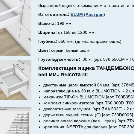
Выдвижной ящик с
открыванием от нажатия и 
Изготовитель:
BLUM (Австрия)
Высота:
199 мм.
Ширина:
от 150 до 1200 мм.
Глубина:
550 мм. (длина направляющих)
Цвет:
серый, белый шелк
Грузоподъемность:
30 кг. [арт. 578.5501M + 
Комплектация ящика ТАНДЕМБОКС a
550 мм., высота D:
двустенные царги высотой 84 мм. [арт. 378M5
направляющие на 30 кг. с BLUMOTION - 2 шт
механизм TIP-ON BLUMOTION [арт. T60B3560]
комплект синхронизатора [арт. T60.000D+T60.
декоративные заглушки [арт. ZAA.532C] - 2 шт
держатели задней стенки (С) [арт. Z30D000S] 
релинги antaro верхние (лев.+ прав.) [арт. ZR
крепления INSERTA для фасада [арт. ZSF.39A2