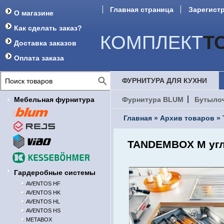
Главная страница
Зарегист
О магазине
Форум
Как сделать заказ?
КОМПЛЕКТ
Т
Доставка заказов
Оплата заказа
ФУРНИТУРА ДЛЯ КУХНИ
Мебельная фурнитура
Фурнитура BLUM
Бутыло
Главная
»
Архив товаров
»
TANDEMBOX M уг
Гардеробные системы
AVENTOS HF
AVENTOS HK
AVENTOS HL
AVENTOS HS
METABOX