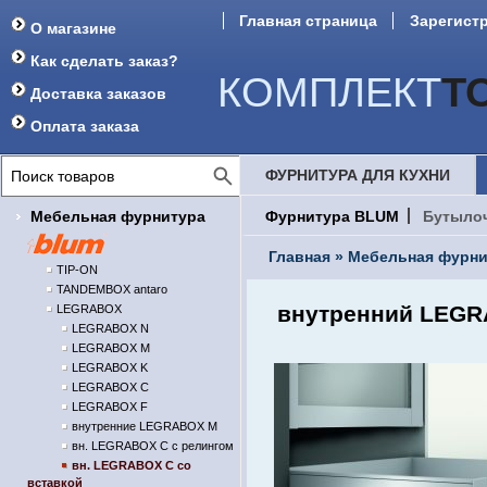
Главная страница
Зарегист
О магазине
Форум
Как сделать заказ?
КОМПЛЕКТ
Т
Доставка заказов
Оплата заказа
ФУРНИТУРА ДЛЯ КУХНИ
Мебельная фурнитура
Фурнитура BLUM
Бутыло
Главная
»
Мебельная фурни
TIP-ON
TANDEMBOX antaro
внутренний LEGRA
LEGRABOX
LEGRABOX N
LEGRABOX M
LEGRABOX K
LEGRABOX C
LEGRABOX F
внутренние LEGRABOX M
вн. LEGRABOX C с релингом
вн. LEGRABOX C со
вставкой