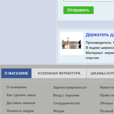
Держатель д
Производитель: 
В ящики шириной
Материал: нерж
пластик.
О МАГАЗИНЕ
КУХОННАЯ ФУРНИТУРА
ШКАФЫ-КУП
О компании
Зарегистрироваться
Новости
Как сделать заказ
Вход с паролем
Прайс-л
Доставка заказов
Сотрудничество
Обзоры 
Оплата и скидки
Форум
Полный 