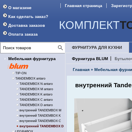
Главная страница
Зарегист
О магазине
Форум
Как сделать заказ?
КОМПЛЕКТ
Т
Доставка заказов
Оплата заказа
ФУРНИТУРА ДЛЯ КУХНИ
Мебельная фурнитура
Фурнитура BLUM
Бутыло
Главная
»
Мебельная фурни
TIP-ON
TANDEMBOX antaro
внутренний Tandem
TANDEMBOX N antaro
TANDEMBOX M antaro
TANDEMBOX K antaro
TANDEMBOX C antaro
TANDEMBOX D antaro
внутренний TANDEMBOX M
внутренний TANDEMBOX K
внутренний TANDEMBOX C
внутренний TANDEMBOX D
LEGRABOX