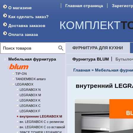
Главная страница
Зарегист
О магазине
Форум
Как сделать заказ?
КОМПЛЕКТ
Т
Доставка заказов
Оплата заказа
ФУРНИТУРА ДЛЯ КУХНИ
Мебельная фурнитура
Фурнитура BLUM
Бутыло
Главная
»
Мебельная фурни
TIP-ON
TANDEMBOX antaro
внутренний LEGRA
LEGRABOX
LEGRABOX N
LEGRABOX M
LEGRABOX K
LEGRABOX C
LEGRABOX F
внутренние LEGRABOX M
вн. LEGRABOX C с релингом
вн. LEGRABOX C со вставкой
SPACE TOWER LEGRABOX