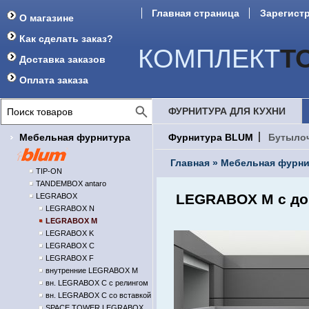
Главная страница
Зарегист
О магазине
Форум
Как сделать заказ?
КОМПЛЕКТ
Т
Доставка заказов
Оплата заказа
ФУРНИТУРА ДЛЯ КУХНИ
Мебельная фурнитура
Фурнитура BLUM
Бутыло
Главная
»
Мебельная фурни
TIP-ON
TANDEMBOX antaro
LEGRABOX M с до
LEGRABOX
LEGRABOX N
LEGRABOX M
LEGRABOX K
LEGRABOX C
LEGRABOX F
внутренние LEGRABOX M
вн. LEGRABOX C с релингом
вн. LEGRABOX C со вставкой
SPACE TOWER LEGRABOX