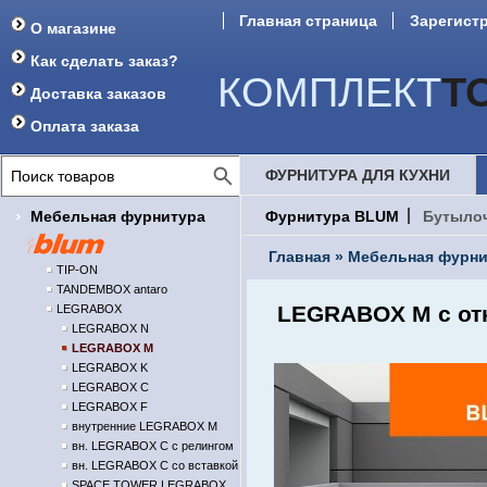
Главная страница
Зарегист
О магазине
Форум
Как сделать заказ?
КОМПЛЕКТ
Т
Доставка заказов
Оплата заказа
ФУРНИТУРА ДЛЯ КУХНИ
Мебельная фурнитура
Фурнитура BLUM
Бутыло
Главная
»
Мебельная фурни
TIP-ON
TANDEMBOX antaro
LEGRABOX M с отк
LEGRABOX
LEGRABOX N
LEGRABOX M
LEGRABOX K
LEGRABOX C
LEGRABOX F
внутренние LEGRABOX M
вн. LEGRABOX C с релингом
вн. LEGRABOX C со вставкой
SPACE TOWER LEGRABOX