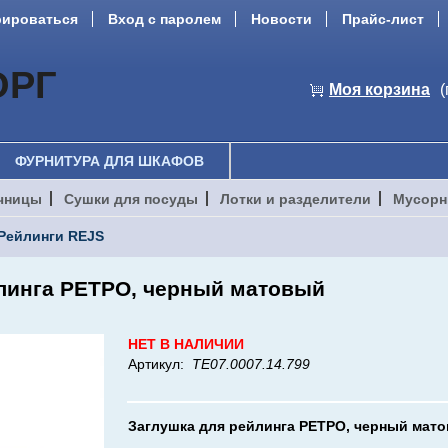
рироваться
Вход с паролем
Новости
Прайс-лист
ОРГ
Моя корзина
(
ФУРНИТУРА ДЛЯ ШКАФОВ
чницы
Сушки для посуды
Лотки и разделители
Мусорн
Рейлинги REJS
линга РЕТРО, черный матовый
НЕТ В НАЛИЧИИ
Артикул:
TE07.0007.14.799
Заглушка для рейлинга РЕТРО, черный мат