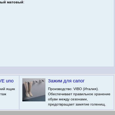
рный матовый
:
VE uno
Зажим для сапог
ний ящик
Производство: VIBO (Италия).
нтаж
Обеспечивает правильное хранение
обуви между сезонами,
предотвращает замятие голенищ.