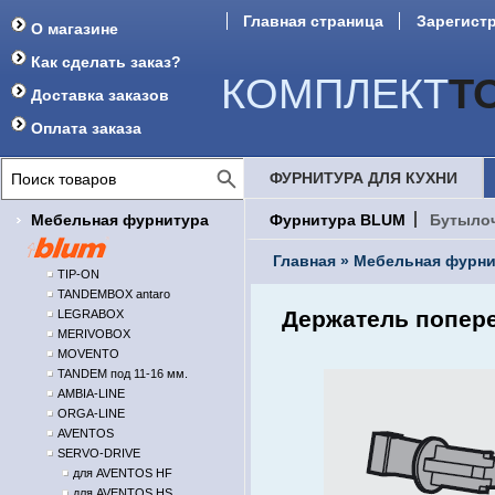
Главная страница
Зарегист
О магазине
Форум
Как сделать заказ?
КОМПЛЕКТ
Т
Доставка заказов
Оплата заказа
ФУРНИТУРА ДЛЯ КУХНИ
Мебельная фурнитура
Фурнитура BLUM
Бутыло
Главная
»
Мебельная фурни
TIP-ON
TANDEMBOX antaro
Держатель попере
LEGRABOX
MERIVOBOX
MOVENTO
TANDEM под 11-16 мм.
AMBIA-LINE
ORGA-LINE
AVENTOS
SERVO-DRIVE
для AVENTOS HF
для AVENTOS HS