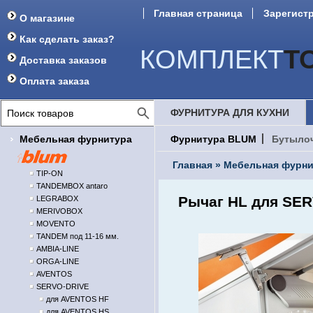
Главная страница
Зарегист
О магазине
Форум
Как сделать заказ?
КОМПЛЕКТ
Т
Доставка заказов
Оплата заказа
ФУРНИТУРА ДЛЯ КУХНИ
Мебельная фурнитура
Фурнитура BLUM
Бутыло
Главная
»
Мебельная фурни
TIP-ON
TANDEMBOX antaro
Рычаг HL для SER
LEGRABOX
MERIVOBOX
MOVENTO
TANDEM под 11-16 мм.
AMBIA-LINE
ORGA-LINE
AVENTOS
SERVO-DRIVE
для AVENTOS HF
для AVENTOS HS