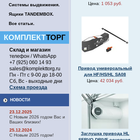
Цена:
1 053 руб.
Системы выдвижения.
Ящики TANDEMBOX.
Все статьи.
КОМПЛЕКТ
ТОРГ
Склад и магазин
телефон / WhatsApp
+7 (925) 060 14 93
Привод универсальный
sales@komplekttorg.ru
для HF/HS/HL SA08
Пн - Пт с 9-00 до 18-00
Цена:
42 034 руб.
Сб, Вс - выходные дни
Схема проезда
НОВОСТИ
23.12.2025
С Новым 2026 годом Вас и
Ваших близких!
25.12.2024
Заглушка привода HL
С Новым 2025 годом!
SERVO-DRIVE основная,