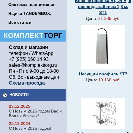
Блок питания 30 Вт, 24 В, с
Системы выдвижения.
распред.-кабелем 1,8 м.
ST1
Ящики TANDEMBOX.
Цена:
21 285 руб.
Все статьи.
КОМПЛЕКТ
ТОРГ
Склад и магазин
телефон / WhatsApp
+7 (925) 060 14 93
sales@komplekttorg.ru
Пн - Пт с 9-00 до 18-00
Несущий профиль ST7
Сб, Вс - выходные дни
Цена:
10 166 руб.
Схема проезда
НОВОСТИ
23.12.2025
С Новым 2026 годом Вас и
Ваших близких!
25.12.2024
С Новым 2025 годом!