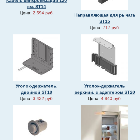
Кабель синхронизации 120
см. ST14
Цена:
2 594 руб.
Направляющая для рычага
ST15
Цена:
717 руб.
Уголок-держатель,
Уголок-держатель
двойной SТ19
верхний, с адаптером SТ20
Цена:
3 432 руб.
Цена:
4 840 руб.