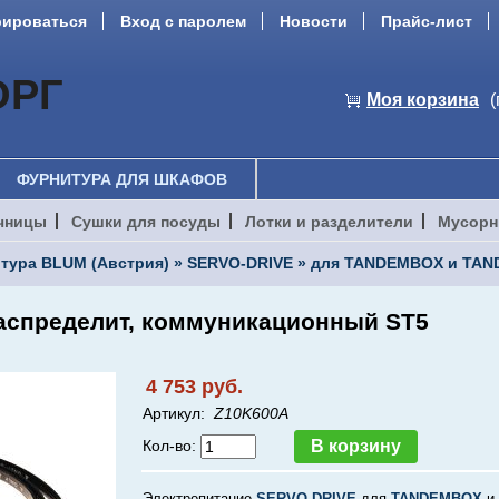
рироваться
Вход с паролем
Новости
Прайс-лист
ОРГ
Моя корзина
(
ФУРНИТУРА ДЛЯ ШКАФОВ
чницы
Сушки для посуды
Лотки и разделители
Мусорн
тура BLUM (Австрия)
»
SERVO-DRIVE
»
для TANDEMBOX и TAN
 распределит, коммуникационный ST5
4 753 руб.
Артикул:
Z10K600A
Кол-во:
Электропитание
SERVO-DRIVE
для
TANDEMBOX
и