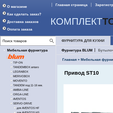
Главная страница
Зарегист
О магазине
Форум
Как сделать заказ?
КОМПЛЕКТ
Т
Доставка заказов
Оплата заказа
ФУРНИТУРА ДЛЯ КУХНИ
Мебельная фурнитура
Фурнитура BLUM
Бутыло
Главная
»
Мебельная фурни
TIP-ON
TANDEMBOX antaro
Привод ST10
LEGRABOX
MERIVOBOX
MOVENTO
TANDEM под 11-16 мм.
AMBIA-LINE
ORGA-LINE
AVENTOS
SERVO-DRIVE
для AVENTOS HF
для AVENTOS HS