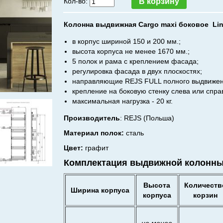
Кол-во:
Колонна выдвижная Cargo maxi боковое Lin
в корпус шириной 150 и 200 мм.;
высота корпуса не менее 1670 мм.;
5 полок и рама с креплением фасада;
регулировка фасада в двух плоскостях;
направляющие REJS FULL полного выдвижен
крепление на боковую стенку слева или спра
максимальная нагрузка - 20 кг.
Производитель
:
REJS (Польша)
Материал полок:
сталь
Цвет:
графит
Комплектация выдвижной колонны C
Высота
Количеств
Ширина корпуса
корпуса
корзин