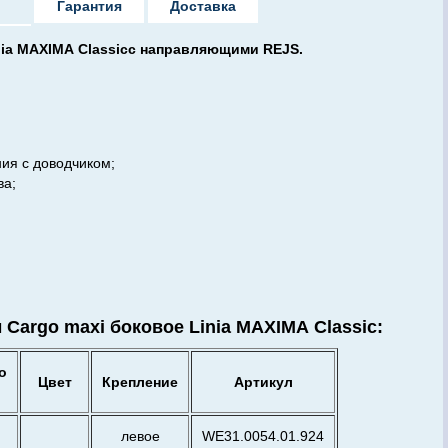
Гарантия
Доставка
ia MAXIMA Classicс направляющими REJS.
ия с доводчиком;
ва;
argo maxi боковое Linia MAXIMA Classic:
о
Цвет
Крепление
Артикул
левое
WE31.0054.01.924