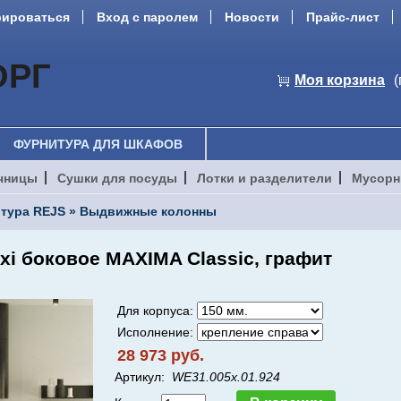
рироваться
Вход с паролем
Новости
Прайс-лист
ОРГ
Моя корзина
(
ФУРНИТУРА ДЛЯ ШКАФОВ
чницы
Сушки для посуды
Лотки и разделители
Мусорн
тура REJS
»
Выдвижные колонны
xi боковое MAXIMA Classic, графит
Для корпуса:
Исполнение:
28 973 руб.
Артикул:
WE31.005х.01.924