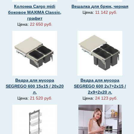
Колонна Cargo midi
Вешалка для брюк, черная
боковое MAXIMA Classic,
Цена:
11 142 руб.
графит
Цена:
22 650 руб.
Ведра для мусора
Ведра для мусора
SEGREGO 600 15х15 / 20х20
SEGREGO 600 2х7+2х15 /
л.
2х9+2х20 л.
Цена:
21 520 руб.
Цена:
24 123 руб.