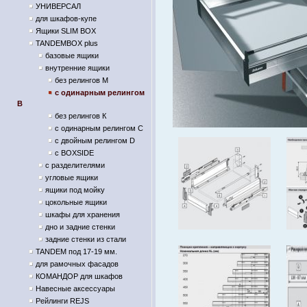
УНИВЕРСАЛ
для шкафов-купе
Ящики SLIM BOX
TANDEMBOX plus
базовые ящики
внутренние ящики
без релингов М
с одинарным релингом
В
без релингов К
с одинарным релингом С
с двойным релингом D
с BOXSIDE
с разделителями
угловые ящики
ящики под мойку
цокольные ящики
шкафы для хранения
дно и задние стенки
задние стенки из стали
TANDEM под 17-19 мм.
для рамочных фасадов
КОМАНДОР для шкафов
Навесные аксессуары
Рейлинги REJS