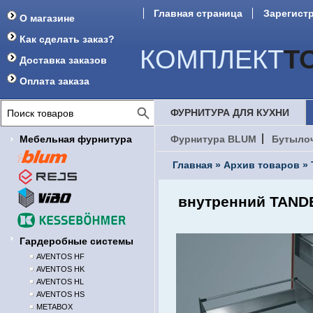
Главная страница
Зарегист
О магазине
Форум
Как сделать заказ?
КОМПЛЕКТ
Т
Доставка заказов
Оплата заказа
ФУРНИТУРА ДЛЯ КУХНИ
Мебельная фурнитура
Фурнитура BLUM
Бутыло
Главная
»
Архив товаров
»
внутренний TANDE
Гардеробные системы
AVENTOS HF
AVENTOS HK
AVENTOS HL
AVENTOS HS
METABOX