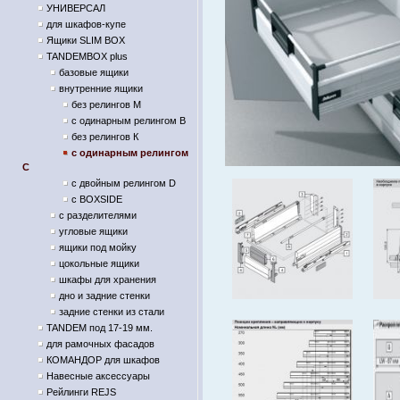
УНИВЕРСАЛ
для шкафов-купе
Ящики SLIM BOX
TANDEMBOX plus
базовые ящики
внутренние ящики
без релингов М
с одинарным релингом В
без релингов К
с одинарным релингом
С
с двойным релингом D
с BOXSIDE
с разделителями
угловые ящики
ящики под мойку
цокольные ящики
шкафы для хранения
дно и задние стенки
задние стенки из стали
TANDEM под 17-19 мм.
для рамочных фасадов
КОМАНДОР для шкафов
Навесные аксессуары
Рейлинги REJS