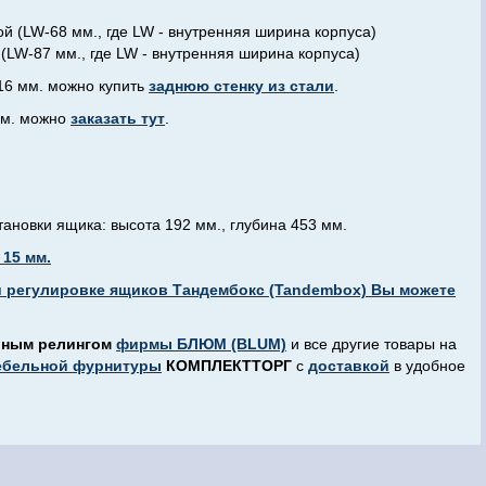
 (LW-68 мм., где LW - внутренняя ширина корпуса)
LW-87 мм., где LW - внутренняя ширина корпуса)
16 мм. можно купить
заднюю стенку из стали
.
мм. можно
заказать тут
.
новки ящика: высота 192 мм., глубина 453 мм.
 15 мм.
 регулировке ящиков Тандембокс (Tandembox) Вы можете
рным релингом
фирмы БЛЮМ (BLUM)
и все другие товары на
ебельной фурнитуры
КОМПЛЕКТТОРГ
с
доставкой
в удобное