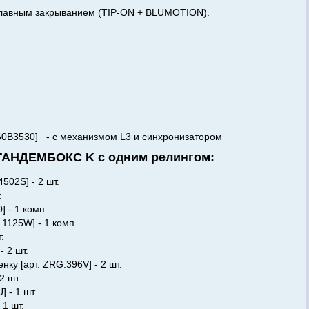
плавным закрыванием (TIP-ON + BLUMOTION).
T60B3530] - с механизмом L3 и синхронизатором
 ТАНДЕМБОКС K с одним релингом:
502S] - 2 шт.
.
 - 1 комп.
1125W] - 1 комп.
.
- 2 шт.
ку [арт. ZRG.396V] - 2 шт.
2 шт.
 - 1 шт.
 1 шт.