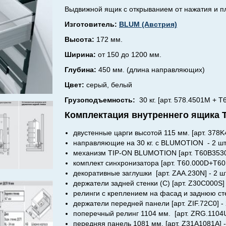
Выдвижной ящик с
открыванием от нажатия и 
Изготовитель:
BLUM (Австрия)
Высота:
172 мм.
Ширина:
от 150 до 1200 мм.
Глубина:
450 мм. (длина направляющих)
Цвет:
серый, белый
Грузоподъемность:
30 кг. [арт. 578.4501M + 
Комплектация внутреннего ящика
двустенные царги высотой 115 мм. [арт. 378K4
направляющие на 30 кг. с BLUMOTION - 2 шт
механизм TIP-ON BLUMOTION [арт. T60B3530]
комплект синхронизатора [арт. T60.000D+T60.
декоративные заглушки [арт. ZAA.230N] - 2 шт
держатели задней стенки (C) [арт. Z30C000S] 
релинги с креплением на фасад и заднюю стен
держатели передней панели [арт. ZIF.72C0] - 
поперечный релинг 1104 мм. [арт. ZRG.1104U]
передняя панель 1081 мм. [арт. Z31A1081A] -