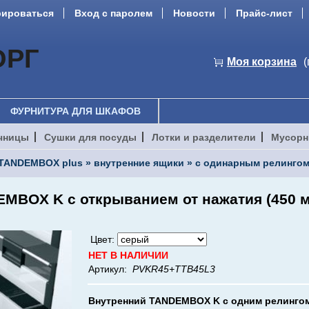
рироваться
Вход с паролем
Новости
Прайс-лист
ОРГ
Моя корзина
(
ФУРНИТУРА ДЛЯ ШКАФОВ
чницы
Сушки для посуды
Лотки и разделители
Мусорн
TANDEMBOX plus
»
внутренние ящики
»
с одинарным релингом
MBOX K с открыванием от нажатия (450 м
Цвет:
НЕТ В НАЛИЧИИ
Артикул:
PVKR45+TTB45L3
Внутренний TANDEMBOX K с одним релингом 