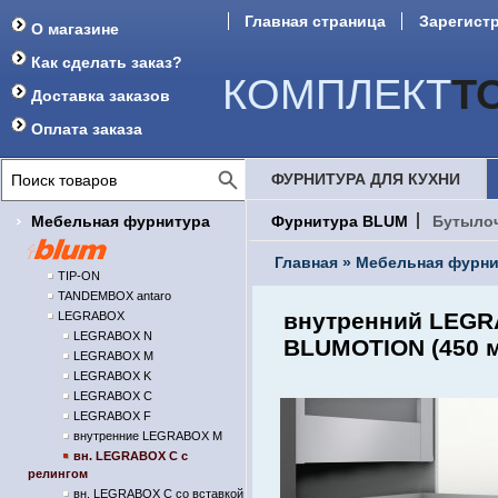
Главная страница
Зарегист
О магазине
Форум
Как сделать заказ?
КОМПЛЕКТ
Т
Доставка заказов
Оплата заказа
ФУРНИТУРА ДЛЯ КУХНИ
Мебельная фурнитура
Фурнитура BLUM
Бутыло
Главная
»
Мебельная фурни
TIP-ON
TANDEMBOX antaro
внутренний LEGRA
LEGRABOX
LEGRABOX N
BLUMOTION (450 
LEGRABOX M
LEGRABOX K
LEGRABOX C
LEGRABOX F
внутренние LEGRABOX M
вн. LEGRABOX C с
релингом
вн. LEGRABOX C со вставкой