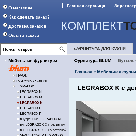
Главная страница
Зарегист
О магазине
Форум
Как сделать заказ?
КОМПЛЕКТ
Т
Доставка заказов
Оплата заказа
ФУРНИТУРА ДЛЯ КУХНИ
Мебельная фурнитура
Фурнитура BLUM
Бутыло
Главная
»
Мебельная фурни
TIP-ON
TANDEMBOX antaro
LEGRABOX K с до
LEGRABOX
LEGRABOX N
LEGRABOX M
LEGRABOX K
LEGRABOX C
LEGRABOX F
внутренние LEGRABOX M
вн. LEGRABOX C с релингом
вн. LEGRABOX C со вставкой
SPACE TOWER LEGRABOX