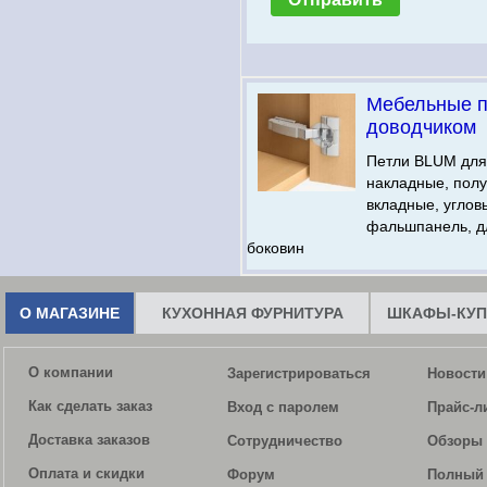
Мебельные п
доводчиком
Петли BLUM для
накладные, пол
вкладные, углов
фальшпанель, д
боковин
О МАГАЗИНЕ
КУХОННАЯ ФУРНИТУРА
ШКАФЫ-КУП
О компании
Зарегистрироваться
Новости
Как сделать заказ
Вход с паролем
Прайс-л
Доставка заказов
Сотрудничество
Обзоры 
Оплата и скидки
Форум
Полный 