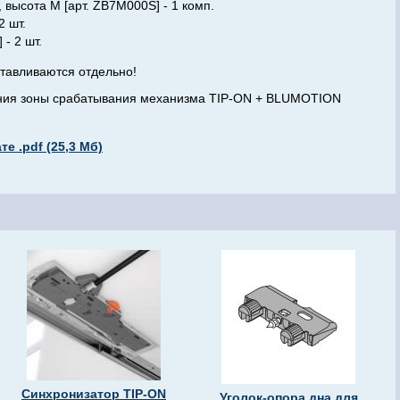
 высота M [арт. ZB7M000S] - 1 комп.
2 шт.
- 2 шт.
отавливаются отдельно!
ения зоны срабатывания механизма TIP-ON + BLUMOTION
е .pdf (25,3 Мб)
Синхронизатор TIP-ON
Уголок-опора дна для