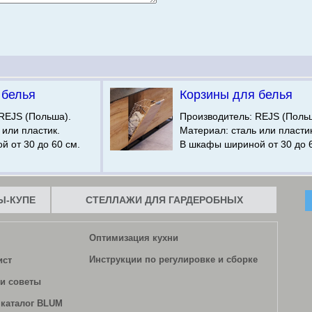
 белья
Корзины для белья
REJS (Польша).
Производитель: REJS (Поль
 или пластик.
Материал: сталь или пластик
 от 30 до 60 см.
В шкафы шириной от 30 до 6
-КУПЕ
СТЕЛЛАЖИ ДЛЯ ГАРДЕРОБНЫХ
Оптимизация кухни
Инструкции по регулировке и сборке
ист
и советы
каталог BLUM