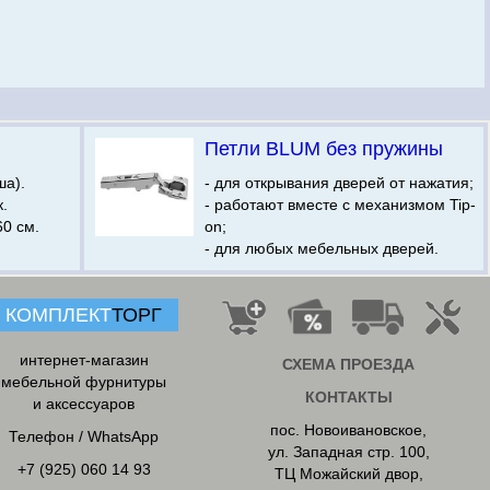
Петли BLUM без пружины
ша).
- для открывания дверей от нажатия;
.
- работают вместе с механизмом Tip-
0 см.
on;
- для любых мебельных дверей.
КОМПЛЕКТ
ТОРГ
интернет-магазин
СХЕМА ПРОЕЗДА
мебельной фурнитуры
КОНТАКТЫ
и аксессуаров
пос. Новоивановское
,
Телефон / WhatsApp
ул. Западная стр. 100,
+7 (925) 060 14 93
ТЦ Можайский двор,