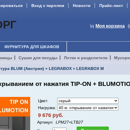
рироваться
Вход с паролем
Новости
Прайс-лист
ОРГ
Моя корзина
(
ФУРНИТУРА ДЛЯ ШКАФОВ
чницы
Сушки для посуды
Лотки и разделители
Мусорн
тура BLUM (Австрия)
»
LEGRABOX
»
LEGRABOX M
рыванием от нажатия TIP-ON + BLUMOTIO
Цвет:
Нагрузка:
9 676 руб.
Артикул:
LPM27+LTB27