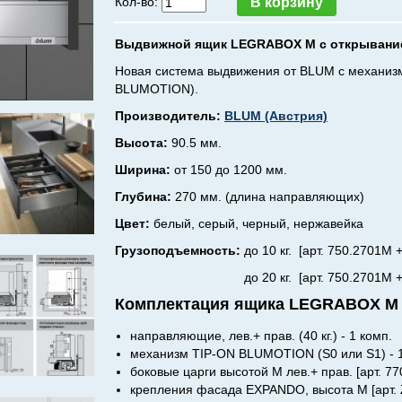
Кол-во:
Выдвижной ящик LEGRABOX M с открыванием
Новая система выдвижения от BLUM с механизм
BLUMOTION).
Производитель:
BLUM (Австрия)
Высота:
90.5 мм.
Ширина:
от 150 до 1200 мм.
Глубина:
270 мм. (длина направляющих)
Цвет:
белый, серый, черный, нержавейка
Грузоподъемность:
до 10 кг. [арт. 750.2701M
до 20 кг. [арт. 750.2701M + T60L7
Комплектация ящика LEGRABOX M н
направляющие, лев.+ прав. (40 кг.) - 1 комп.
механизм TIP-ON BLUMOTION (S0 или S1) - 1
боковые царги высотой M лев.+ прав. [арт. 77
крепления фасада EXPANDO, высота M [арт. 