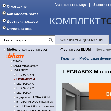
Главная страница
Зарегист
О магазине
Как сделать заказ?
КОМПЛЕКТ
Т
Доставка заказов
Оплата заказа
ФУРНИТУРА ДЛЯ КУХНИ
Мебельная фурнитура
Фурнитура BLUM
Бутыло
Главная
»
Мебельная фурни
TIP-ON
TANDEMBOX antaro
LEGRABOX M с отк
LEGRABOX
LEGRABOX N
LEGRABOX M
LEGRABOX K
LEGRABOX C
LEGRABOX F
внутренние LEGRABOX M
вн. LEGRABOX C с релингом
вн. LEGRABOX C со вставкой
SPACE TOWER LEGRABOX