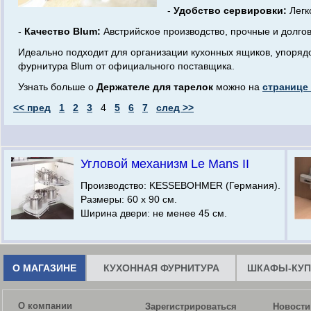
-
Удобство сервировки:
Легк
-
Качество Blum:
Австрийское производство, прочные и долго
Идеально подходит для организации кухонных ящиков, упоряд
фурнитура Blum от официального поставщика.
Узнать больше о
Держателе для тарелок
можно на
странице
<< пред
1
2
3
4
5
6
7
след >>
Угловой механизм Le Mans II
Производство: KESSEBOHMER (Германия).
Размеры: 60 х 90 см.
Ширина двери: не менее 45 см.
О МАГАЗИНЕ
КУХОННАЯ ФУРНИТУРА
ШКАФЫ-КУП
О компании
Зарегистрироваться
Новости