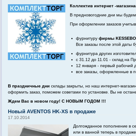
Коллектив интернет -магазин
В предновогодние дни мы будем
При оформлении заказов учитыва
фурнитуру
фирмы KESSEB
Все заказы после этой даты б
фурнитура других изготовител
с 31.12 до 11.01 - склад на П
12 января - первый рабочий д
все заказы, оформленные в пе
В праздничные дни
склады закрыты, но наш интернет-магазин
оформить заказ, поможем советами по установке. Вы не остане
Ждем Вас в новом году! С НОВЫМ ГОДОМ !!!
Новый AVENTOS HK-XS в продаже
17.10.2014
Долгожданное пополнение в с
или в ванной теперь в продаж