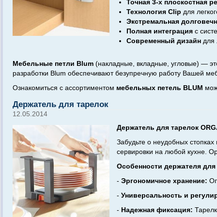
Точная 3-х плоскостная р
Технология Clip
для легког
Экстремальная долговеч
Полная интеграция
с сист
Современный дизайн
для 
Мебельные петли Blum
(накладные, вкладные, угловые) — э
разработки Blum обеспечивают безупречную работу Вашей меб
Ознакомиться с ассортиментом
мебельных петель BLUM
мож
Держатель для тарелок
12.05.2014
Держатель для тарелок ORG
Забудьте о неудобных стопка
сервировки на любой кухне. О
Особенности держателя для
-
Эргономичное хранение:
Оп
-
Универсальность и регули
-
Надежная фиксация:
Тарелк