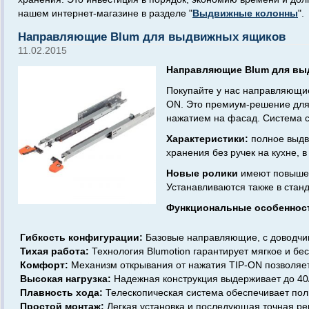
нашем интернет-магазине в разделе "
Выдвижные колонны
".
Hаправляющие Blum для выдвижных ящиков
11.02.2015
Hаправляющие Blum для вы
Покупайте у нас направляющие
ON. Это премиум-решение для
нажатием на фасад. Система с
Характеристики:
полное выдв
хранения без ручек на кухне, 
Новые ролики
имеют повышен
Устанавливаются также в стан
Функциональные особеннос
Гибкость конфигурации:
Базовые направляющие, с доводчико
Тихая работа:
Технология Blumotion гарантирует мягкое и бе
Комфорт:
Механизм открывания от нажатия TIP-ON позволяет
Высокая нагрузка:
Надежная конструкция выдерживает до 40/
Плавность хода:
Телескопическая система обеспечивает пол
Простой монтаж:
Легкая установка и последующая точная рег