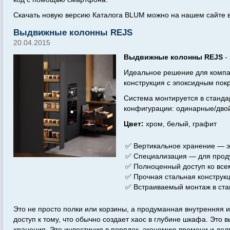
Скачать новую версию Каталога BLUM можно на нашем сайте в
Выдвижные колонны REJS
20.04.2015
Выдвижные колонны REJS
-
Идеальное решение для компак
конструкция с эпоксидным пок
Система монтируется в станда
конфигурации: одинарные/дво
Цвет:
хром, белый, графит
✅ Вертикальное хранение — э
✅ Специализация — для проду
✅ Полноценный доступ ко вс
✅ Прочная стальная конструк
✅ Встраиваемый монтаж в ст
Это не просто полки или корзины, а продуманная внутренняя
доступ к тому, что обычно создает хаос в глубине шкафа. Эт
хранения. Это инвестиция в порядок, экономию времени и до