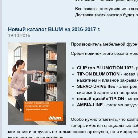
Все заказы, поступившие в вы
Доставка таких заказов будет 
Новый каталог BLUM на 2016-2017 г.
19.10.2015
Производитель мебельной фур
Среди новинок этого сезона мож
CLIP top BLUMOTION 107°
- 
TIP-ON BLUMOTION
- новая
нажатием и плавное закрыва
SERVO-DRIVE flex
- электроп
системой защиты от непроизв
новый дизайн TIP-ON
- меха
AMBIA-LINE
- система разде
Особо нужно отметить, что комп
теперь имеется специальные веб
компании и получить не только список артикулов, но и инфо
код с помощью смартфона.