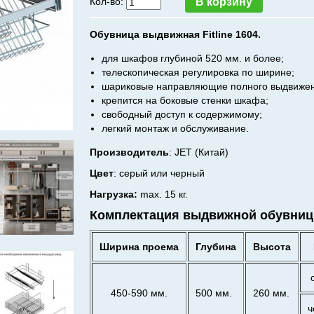
Кол-во:
Обувница выдвижная Fitline 1604.
для шкафов глубиной 520 мм. и более;
телескопическая регулировка по ширине;
шариковые направляющие полного выдвижени
крепится на боковые стенки шкафа;
свободный доступ к содержимому;
легкий монтаж и обслуживание.
Производитель
:
JET (Китай)
Цвет
: серый или черный
Нагрузка:
max. 15 кг.
Комплектация
выдвижной обувни
Ширина проема
Глубина
Высота
450-590 мм.
500 мм.
260 мм.
ч