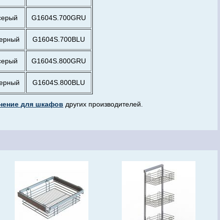
серый
G1604S.700GRU
ерный
G1604S.700BLU
серый
G1604S.800GRU
ерный
G1604S.800BLU
нение для шкафов
других производителей.