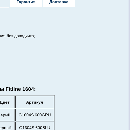
Гарантия
Доставка
я без доводчика;
цы
Fitline 1604:
Цвет
Артикул
серый
G1604S.600GRU
ерный
G1604S.600BLU