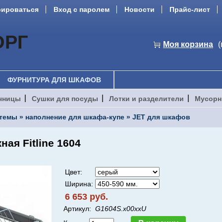
рироваться
Вход с паролем
Новости
Прайс-лист
ОРГ
Моя корзина
(
ФУРНИТУРА ДЛЯ ШКАФОВ
чницы
Сушки для посуды
Лотки и разделители
Мусорн
стемы
»
наполнение для шкафа-купе
»
JET для шкафов
ая Fitline 1604
Цвет:
Ширина:
6 653 руб.
Артикул:
G1604S.х00ххU