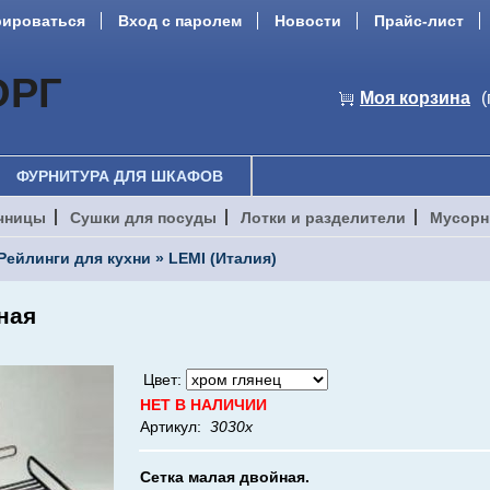
рироваться
Вход с паролем
Новости
Прайс-лист
ОРГ
Моя корзина
(
ФУРНИТУРА ДЛЯ ШКАФОВ
чницы
Сушки для посуды
Лотки и разделители
Мусорн
Рейлинги для кухни
»
LEMI (Италия)
ная
Цвет:
НЕТ В НАЛИЧИИ
Артикул:
3030х
Сетка малая двойная
.