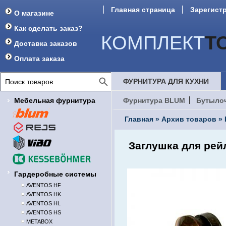
Главная страница
Зарегист
О магазине
Форум
Как сделать заказ?
КОМПЛЕКТ
Т
Доставка заказов
Оплата заказа
ФУРНИТУРА ДЛЯ КУХНИ
Мебельная фурнитура
Фурнитура BLUM
Бутыло
Главная
»
Архив товаров
»
Заглушка для рей
Гардеробные системы
AVENTOS HF
AVENTOS HK
AVENTOS HL
AVENTOS HS
METABOX