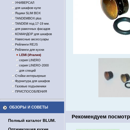
УНИВЕРСАЛ
для шкафов-купе
Ящики SLIM BOX
TANDEMBOX plus
TANDEM под 17-19 мм.
для рамочных фасадов
КОМАНДОР для шкафов
Навесные аксессуары
Рейлинги REJS
Рейлинги для кухни
LEMI (Италия)
серия LINERO
серия LINERO-2000
для специй
Стойки интерьерные
Фурнитура для шкафов
Газовые подъемники
ПРИСПОСОБЛЕНИЯ
ОБЗОРЫ И СОВЕТЫ
Рекомендуем посмотр
Полный каталог BLUM.
Оптимизация кухни.